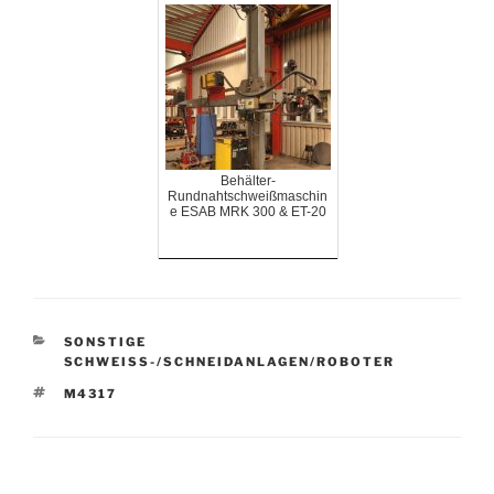
Behälter-
Rundnahtschweißmaschin
e ESAB MRK 300 & ET-20
KATEGORIEN
SONSTIGE
SCHWEISS-/SCHNEIDANLAGEN/ROBOTER
SCHLAGWÖRTER
M4317