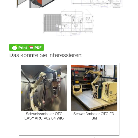
Das könnte Sie interessieren:
Schweissroboter OTC
Schweißroboter OTC FD-
EASY ARC V02.04 WIG
B6I