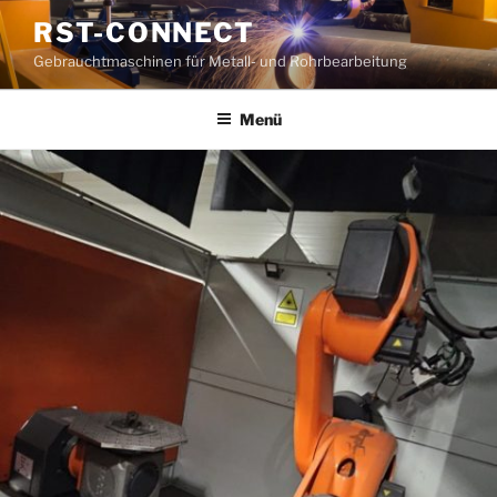
Zum
RST-CONNECT
Inhalt
Gebrauchtmaschinen für Metall- und Rohrbearbeitung
springen
Menü