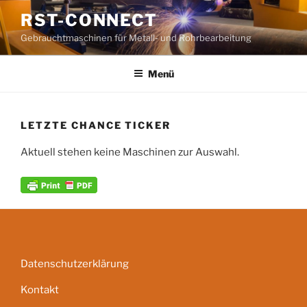
Zum
RST-CONNECT
Inhalt
Gebrauchtmaschinen für Metall- und Rohrbearbeitung
springen
Menü
LETZTE CHANCE TICKER
Aktuell stehen keine Maschinen zur Auswahl.
Datenschutzerklärung
Kontakt