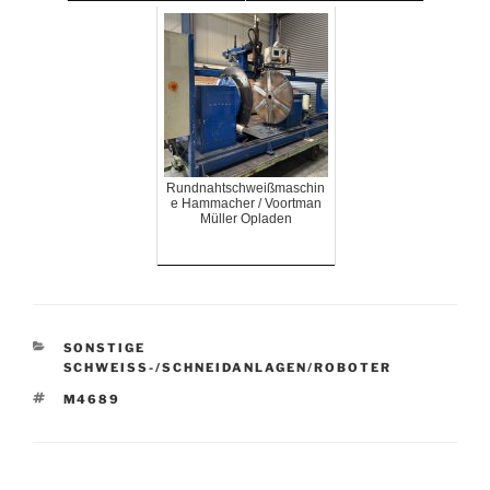
Rundnahtschweißmaschin
e Hammacher / Voortman
Müller Opladen
KATEGORIEN
SONSTIGE
SCHWEISS-/SCHNEIDANLAGEN/ROBOTER
SCHLAGWÖRTER
M4689