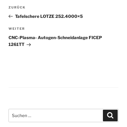
Beitrags-
Vorheriger
ZURÜCK
Navigation
Beitrag
Tafelschere LOTZE 252.4000×5
Nächster
WEITER
Beitrag
CNC-Plasma- Autogen-Schneidanlage FICEP
1261TT
Suche
Suche
nach: