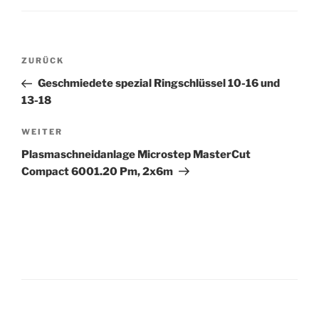
Beitrags-
Vorheriger
ZURÜCK
Navigation
Beitrag
Geschmiedete spezial Ringschlüssel 10-16 und
13-18
Nächster
WEITER
Beitrag
Plasmaschneidanlage Microstep MasterCut
Compact 6001.20 Pm, 2x6m