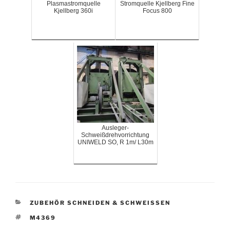
Plasmastromquelle
Stromquelle Kjellberg Fine
Kjellberg 360i
Focus 800
Ausleger-
Schweißdrehvorrichtung
UNIWELD SO, R 1m/ L30m
KATEGORIEN
ZUBEHÖR SCHNEIDEN & SCHWEISSEN
SCHLAGWÖRTER
M4369