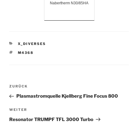
Nabertherm N30/85HA
KATEGORIEN
X_DIVERSES
SCHLAGWÖRTER
M4368
Beitrags-
Vorheriger
ZURÜCK
Navigation
Beitrag
Plasmastromquelle Kjellberg Fine Focus 800
Nächster
WEITER
Beitrag
Resonator TRUMPF TFL 3000 Turbo