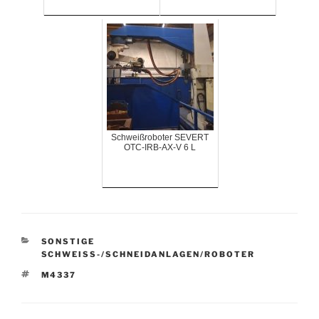
Schweißroboter SEVERT
OTC-IRB-AX-V 6 L
KATEGORIEN
SONSTIGE
SCHWEISS-/SCHNEIDANLAGEN/ROBOTER
SCHLAGWÖRTER
M4337