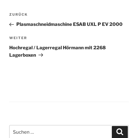
Beitrags-
Vorheriger
ZURÜCK
Navigation
Beitrag
Plasmaschneidmaschine ESAB UXL P EV 2000
Nächster
WEITER
Beitrag
Hochregal / Lagerregal Hörmann mit 2268
Lagerboxen
Suche
Suche
nach: