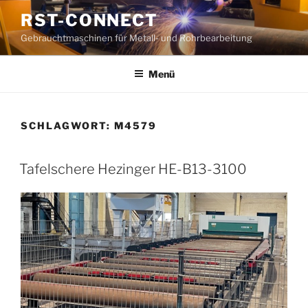
Zum
RST-CONNECT
Inhalt
Gebrauchtmaschinen für Metall- und Rohrbearbeitung
springen
Menü
SCHLAGWORT:
M4579
Tafelschere Hezinger HE-B13-3100