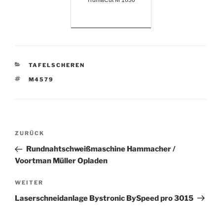
TrumaCut M 1630
KATEGORIEN
TAFELSCHEREN
SCHLAGWÖRTER
M4579
Beitrags-
Vorheriger
ZURÜCK
Navigation
Beitrag
Rundnahtschweißmaschine Hammacher /
Voortman Müller Opladen
Nächster
WEITER
Beitrag
Laserschneidanlage Bystronic BySpeed pro 3015