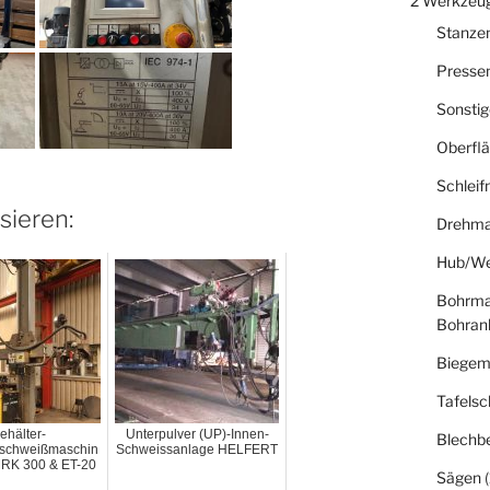
2 Werkzeu
Stanze
Presse
Sonsti
Oberfl
Schlei
sieren:
Drehma
Hub/We
Bohrma
Bohran
Biegem
Tafelsc
ehälter-
Unterpulver (UP)-Innen-
Blechb
schweißmaschin
Schweissanlage HELFERT
RK 300 & ET-20
Sägen
(