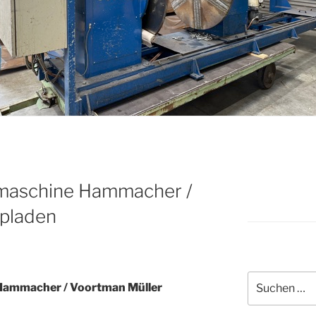
maschine Hammacher /
pladen
Suche
ammacher / Voortman Müller
nach: