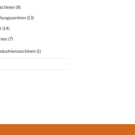
schinen
(8)
itungszentren
(13)
r
(14)
rses
(7)
Industriemaschinen
(1)