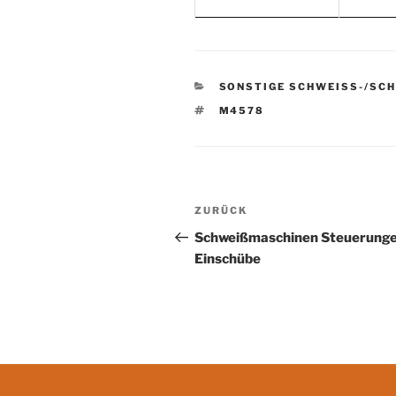
KATEGORIEN
SONSTIGE SCHWEISS-/SCH
SCHLAGWÖRTER
M4578
Beitrags-
Vorheriger
ZURÜCK
Navigation
Beitrag
Schweißmaschinen Steuerunge
Einschübe