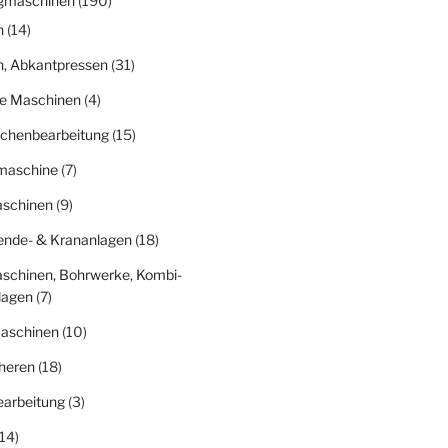
gmaschinen
(190)
n
(14)
n, Abkantpressen
(31)
ge Maschinen
(4)
ächenbearbeitung
(15)
fmaschine
(7)
schinen
(9)
nde- & Krananlagen
(18)
schinen, Bohrwerke, Kombi-
lagen
(7)
aschinen
(10)
heren
(18)
earbeitung
(3)
14)