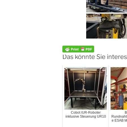
Das könnte Sie interes
Cobot /UR-Roboter
B
inklusive Steuerung UR10
Rundnaht
e ESAB M