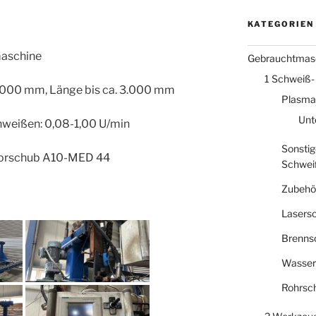
KATEGORIEN
aschine
Gebrauchtmas
1 Schweiß-
1.000 mm, Länge bis ca. 3.000 mm
Plasma
Unt
weißen: 0,08-1,00 U/min
Sonstig
orschub A10-MED 44
Schwei
Zubehö
Lasers
Brenns
Wasser
Rohrsc