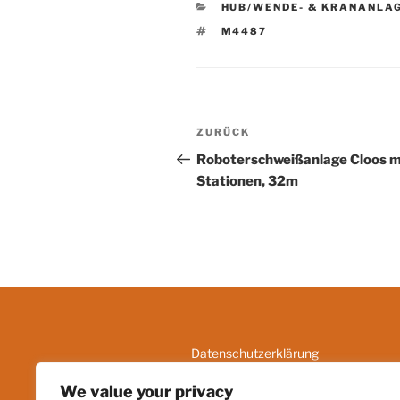
KATEGORIEN
HUB/WENDE- & KRANANLA
SCHLAGWÖRTER
M4487
Beitrags-
Vorheriger
ZURÜCK
Navigation
Beitrag
Roboterschweißanlage Cloos m
Stationen, 32m
Datenschutzerklärung
Kontakt
We value your privacy