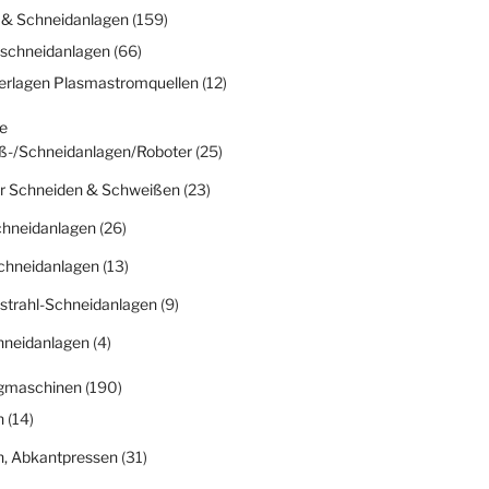
 & Schneidanlagen
(159)
schneidanlagen
(66)
erlagen Plasmastromquellen
(12)
e
ß-/Schneidanlagen/Roboter
(25)
r Schneiden & Schweißen
(23)
chneidanlagen
(26)
chneidanlagen
(13)
strahl-Schneidanlagen
(9)
hneidanlagen
(4)
gmaschinen
(190)
n
(14)
n, Abkantpressen
(31)