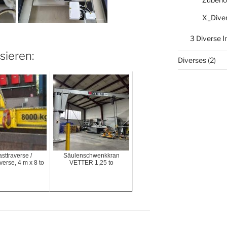
X_Dive
3 Diverse 
sieren:
Diverses
(2)
asttraverse /
Säulenschwenkkran
verse, 4 m x 8 to
VETTER 1,25 to