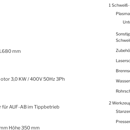
1 Schweiß-
Plasma
Unt
Sonstig
Schwei
Zubehö
 1.680 mm
Lasers
Brenns
otor 3,0 KW / 400V 50Hz 3Ph
Wasser
Rohrsc
m
2 Werkzeu
r für AUF-AB im Tippbetrieb
Stanze
Presse
0 mm Höhe 350 mm