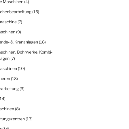
ge Maschinen
(4)
ächenbearbeitung
(15)
fmaschine
(7)
schinen
(9)
nde- & Krananlagen
(18)
schinen, Bohrwerke, Kombi-
lagen
(7)
aschinen
(10)
heren
(18)
earbeitung
(3)
14)
schinen
(8)
itungszentren
(13)
r
(14)