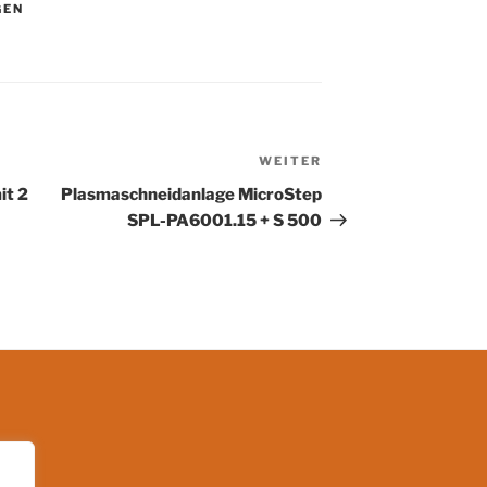
GEN
WEITER
Nächster
Beitrag
it 2
Plasmaschneidanlage MicroStep
SPL-PA6001.15 + S 500