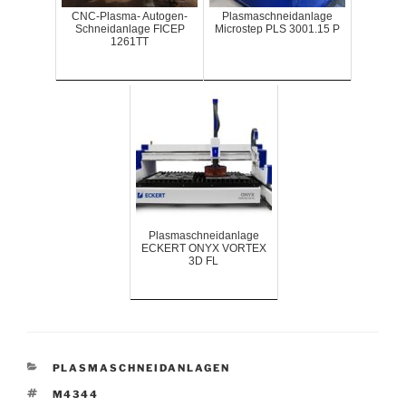
CNC-Plasma- Autogen-
Plasmaschneidanlage
Schneidanlage FICEP
Microstep PLS 3001.15 P
1261TT
Plasmaschneidanlage
ECKERT ONYX VORTEX
3D FL
KATEGORIEN
PLASMASCHNEIDANLAGEN
SCHLAGWÖRTER
M4344