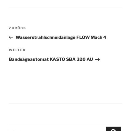
Beitrags-
Vorheriger
ZURÜCK
Navigation
Beitrag
Wasserstrahlschneidanlage FLOW Mach 4
Nächster
WEITER
Beitrag
Bandsägeautomat KASTO SBA 320 AU
Suche
Suche