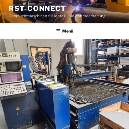
Zum
RST-CONNECT
Inhalt
Gebrauchtmaschinen für Metall- und Rohrbearbeitung
springen
Menü