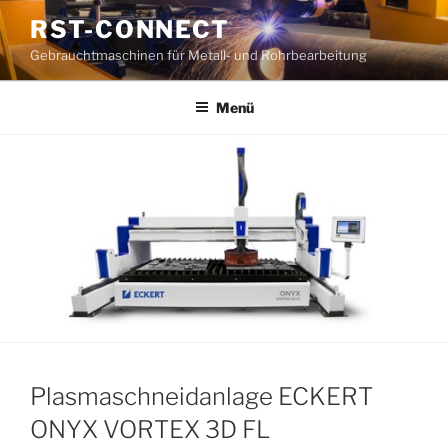
Zum
RST-CONNECT
Inhalt
Gebrauchtmaschinen für Metall- und Rohrbearbeitung
springen
Menü
Plasmaschneidanlage ECKERT
ONYX VORTEX 3D FL