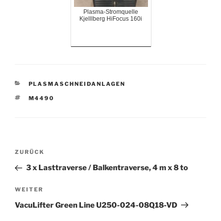
Plasma-Stromquelle
Kjelllberg HiFocus 160i
KATEGORIEN
PLASMASCHNEIDANLAGEN
SCHLAGWÖRTER
M4490
Beitrags-
Vorheriger
ZURÜCK
Navigation
Beitrag
3 x Lasttraverse / Balkentraverse, 4 m x 8 to
Nächster
WEITER
Beitrag
VacuLifter Green Line U250-024-08Q18-VD