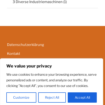
3 Diverse Industriemaschinen
(1)
Datenschutzerklärung
Kontakt
Impressum
We value your privacy
AGB
We use cookies to enhance your browsing experience, serve
personalized ads or content, and analyze our traffic. By
clicking "Accept All", you consent to our use of cookies.
Stolz präsentiert von WordPress
Customize
Reject All
Accept All