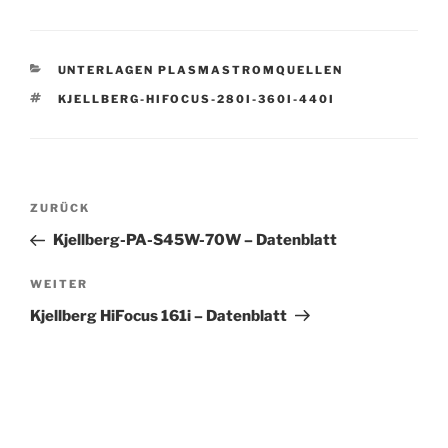
KATEGORIEN
UNTERLAGEN PLASMASTROMQUELLEN
SCHLAGWÖRTER
KJELLBERG-HIFOCUS-280I-360I-440I
Beitrags-
Vorheriger
ZURÜCK
Navigation
Beitrag
Kjellberg-PA-S45W-70W – Datenblatt
Nächster
WEITER
Beitrag
Kjellberg HiFocus 161i – Datenblatt