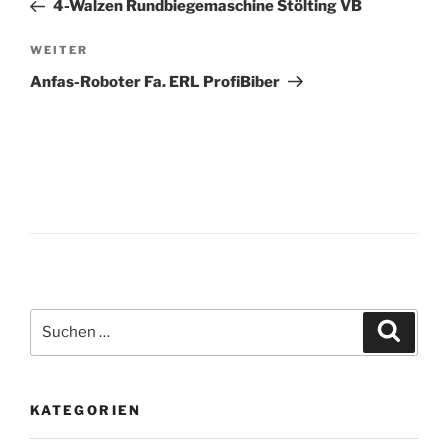
Beitrag
4-Walzen Rundbiegemaschine Stölting VB
Nächster
WEITER
Beitrag
Anfas-Roboter Fa. ERL ProfiBiber
Suche
Suche
nach:
KATEGORIEN