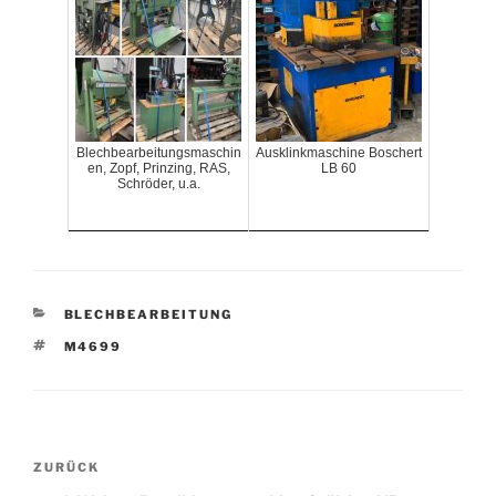
Blechbearbeitungsmaschin
Ausklinkmaschine Boschert
en, Zopf, Prinzing, RAS,
LB 60
Schröder, u.a.
KATEGORIEN
BLECHBEARBEITUNG
SCHLAGWÖRTER
M4699
Beitrags-
Vorheriger
ZURÜCK
Navigation