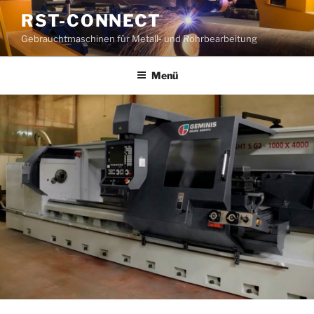
Zum
RST-CONNECT
Inhalt
Gebrauchtmaschinen für Metall- und Rohrbearbeitung
springen
Menü