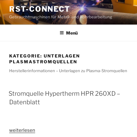
Zum
RST-CONNECT
Inhalt
Gebrauchtmaschinen für Metall- und Rohrbearbeitung
springen
Menü
KATEGORIE:
UNTERLAGEN
PLASMASTROMQUELLEN
Herstellerinformationen – Unterlagen zu Plasma-Stromquellen
Stromquelle Hypertherm HPR 260XD –
Datenblatt
„Stromquelle
weiterlesen