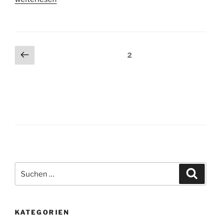
PA-
S47
CNC
Beitragsnavigation
Vorherige
Seite
2
–
Seite
Daten“
Suche
Suche
nach:
KATEGORIEN