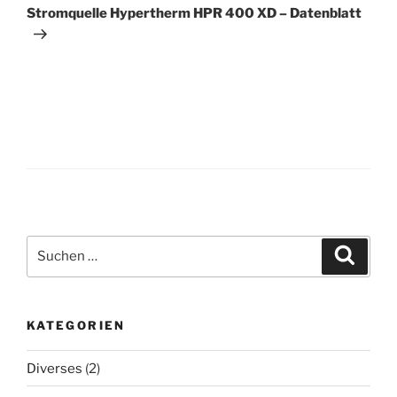
Beitrag
Stromquelle Hypertherm HPR 400 XD – Datenblatt
Suche
Suche
nach:
KATEGORIEN
Diverses
(2)