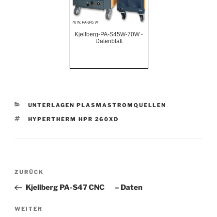
Kjellberg-PA-S45W-70W -
Datenblatt
KATEGORIEN
UNTERLAGEN PLASMASTROMQUELLEN
SCHLAGWÖRTER
HYPERTHERM HPR 260XD
Beitrags-
Vorheriger
ZURÜCK
Navigation
Beitrag
Kjellberg PA-S47 CNC – Daten
Nächster
WEITER