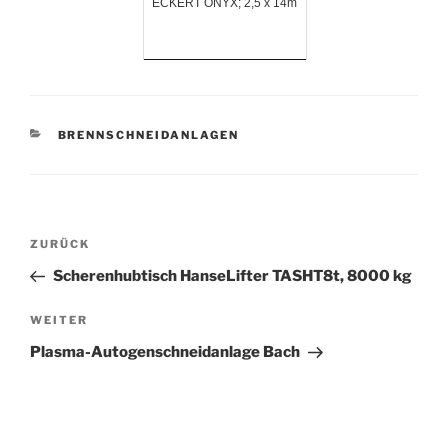
ECKERT ONYX; 2,5 x 14m
KATEGORIEN
BRENNSCHNEIDANLAGEN
Beitrags-
Vorheriger
ZURÜCK
Navigation
Beitrag
Scherenhubtisch HanseLifter TASHT8t, 8000 kg
Nächster
WEITER
Beitrag
Plasma-Autogenschneidanlage Bach