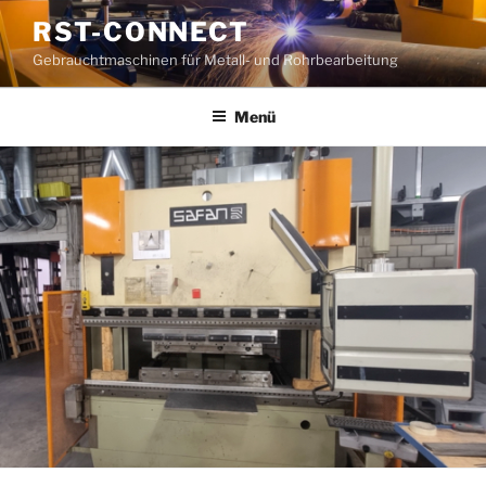
Zum
RST-CONNECT
Inhalt
Gebrauchtmaschinen für Metall- und Rohrbearbeitung
springen
Menü