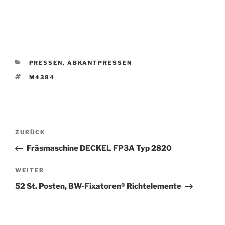
KATEGORIEN
PRESSEN, ABKANTPRESSEN
SCHLAGWÖRTER
M4384
Beitrags-
Vorheriger
ZURÜCK
Navigation
Beitrag
Fräsmaschine DECKEL FP3A Typ 2820
Nächster
WEITER
Beitrag
52 St. Posten, BW-Fixatoren® Richtelemente