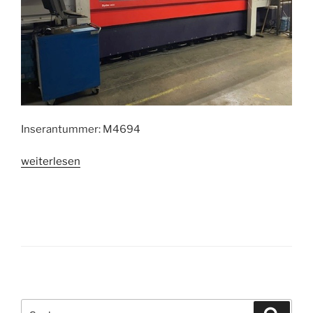
Inserantummer: M4694
„Laserschneidanlage
weiterlesen
Bystronic
Bystar
4020“
Suche
Suche