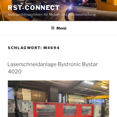
Zum
RST-CONNECT
Inhalt
Gebrauchtmaschinen für Metall- und Rohrbearbeitung
springen
Menü
SCHLAGWORT:
M4694
Laserschneidanlage Bystronic Bystar
4020