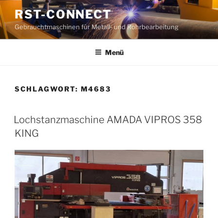
Zum
RST-CONNECT
Inhalt
Gebrauchtmaschinen für Metall- und Rohrbearbeitung
springen
Menü
SCHLAGWORT:
M4683
Lochstanzmaschine AMADA VIPROS 358
KING