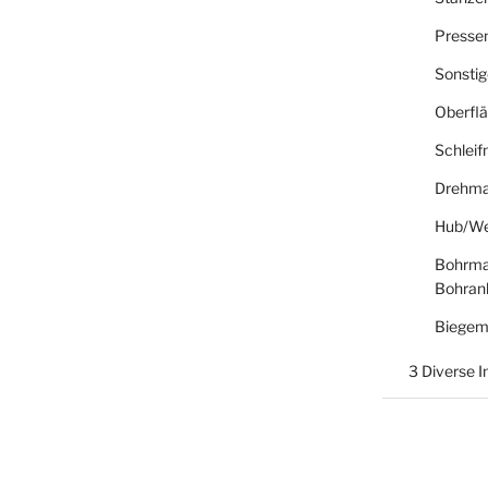
Presse
Sonsti
Oberfl
Schlei
Drehma
Hub/We
Bohrma
Bohran
Biegem
3 Diverse 