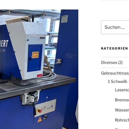
Suche
nach:
KATEGORIEN
Diverses
(2)
Gebrauchtmas
1 Schweiß-
Lasers
Brenns
Wasser
Rohrsc