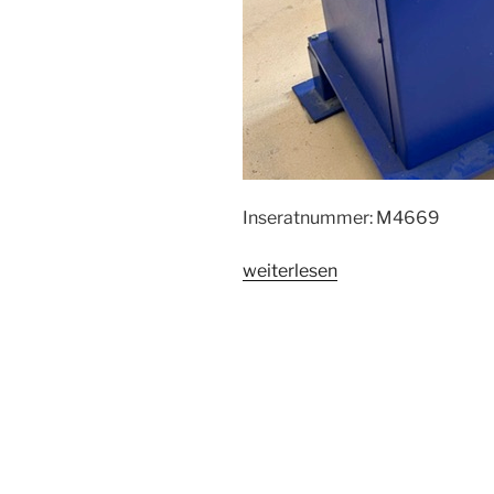
Inseratnummer: M4669
„Stanzmaschine
weiterlesen
Boschert
EvoLine
300
digital“