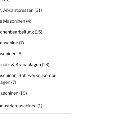
n, Abkantpressen
(31)
ge Maschinen
(4)
ächenbearbeitung
(15)
fmaschine
(7)
schinen
(9)
nde- & Krananlagen
(18)
schinen, Bohrwerke, Kombi-
lagen
(7)
aschinen
(10)
Industriemaschinen
(1)