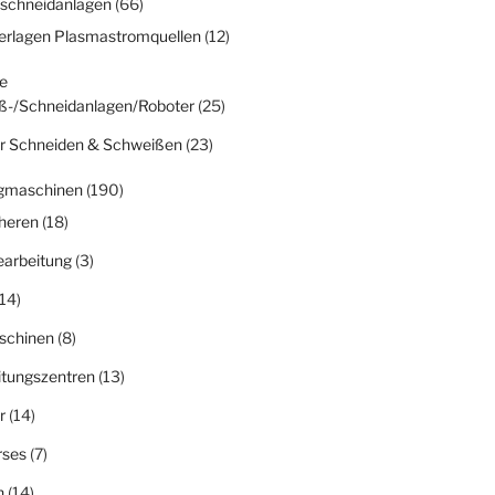
schneidanlagen
(66)
erlagen Plasmastromquellen
(12)
e
ß-/Schneidanlagen/Roboter
(25)
r Schneiden & Schweißen
(23)
gmaschinen
(190)
heren
(18)
earbeitung
(3)
14)
schinen
(8)
itungszentren
(13)
r
(14)
rses
(7)
n
(14)