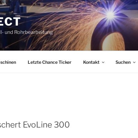
ECT
l- und Rohrbearbeitung
schinen
Letzte Chance Ticker
Kontakt
Suchen
chert EvoLine 300