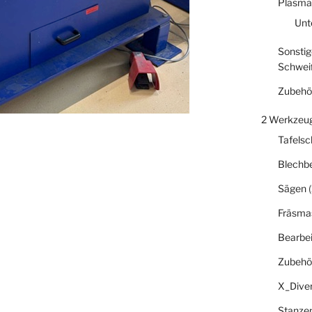
Plasma
Unt
Sonstig
Schwei
Zubehö
2 Werkzeu
Tafelsc
Blechb
Sägen
(
Fräsma
Bearbe
Zubehö
X_Dive
Stanze