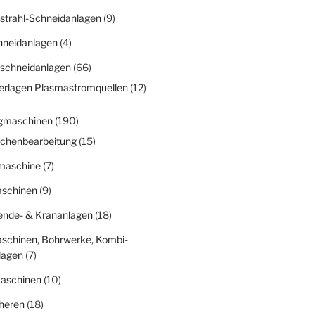
strahl-Schneidanlagen
(9)
hneidanlagen
(4)
schneidanlagen
(66)
erlagen Plasmastromquellen
(12)
gmaschinen
(190)
ächenbearbeitung
(15)
fmaschine
(7)
schinen
(9)
nde- & Krananlagen
(18)
schinen, Bohrwerke, Kombi-
lagen
(7)
aschinen
(10)
heren
(18)