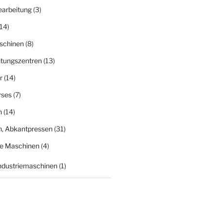
earbeitung
(3)
14)
schinen
(8)
itungszentren
(13)
r
(14)
rses
(7)
n
(14)
n, Abkantpressen
(31)
ge Maschinen
(4)
Industriemaschinen
(1)