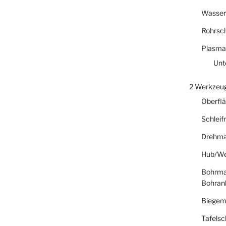
Wasser
Rohrsc
Plasma
Unt
2 Werkzeu
Oberfl
Schlei
Drehma
Hub/We
Bohrma
Bohran
Biegem
Tafelsc