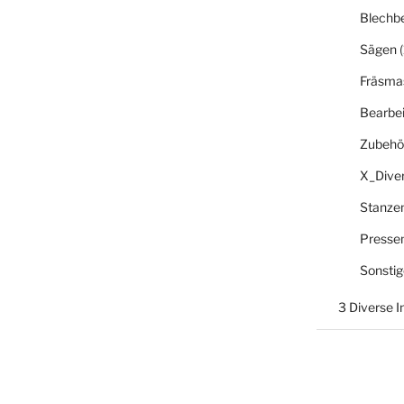
Blechb
Sägen
(
Fräsma
Bearbe
Zubehö
X_Dive
Stanze
Presse
Sonsti
3 Diverse 