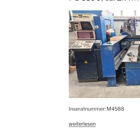
Inseratnummer: M4588
„Plasmaschneidmaschine
weiterlesen
MESSER
CORTA