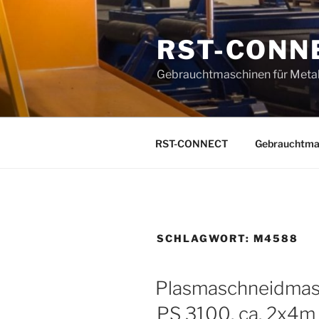
Zum
Inhalt
RST-CONN
springen
Gebrauchtmaschinen für Metal
RST-CONNECT
Gebrauchtma
SCHLAGWORT:
M4588
Plasmaschneidma
PS 3100, ca. 2x4m