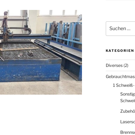
Suche
nach:
KATEGORIEN
Diverses
(2)
Gebrauchtmas
1 Schweiß-
Sonstig
Schwei
Zubehö
Lasers
Brenns