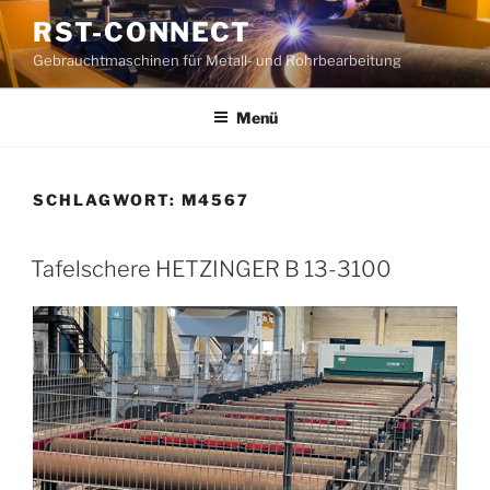
Zum
RST-CONNECT
Inhalt
Gebrauchtmaschinen für Metall- und Rohrbearbeitung
springen
Menü
SCHLAGWORT:
M4567
Tafelschere HETZINGER B 13-3100