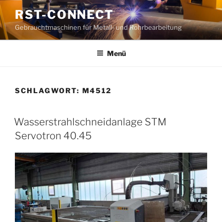
Zum
RST-CONNECT
Inhalt
Gebrauchtmaschinen für Metall- und Rohrbearbeitung
springen
Menü
SCHLAGWORT:
M4512
Wasserstrahlschneidanlage STM
Servotron 40.45