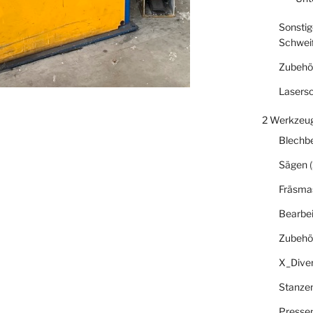
Sonstig
Schwei
Zubehö
Lasers
2 Werkzeu
Blechb
Sägen
(
Fräsma
Bearbe
Zubehö
X_Dive
Stanze
Presse