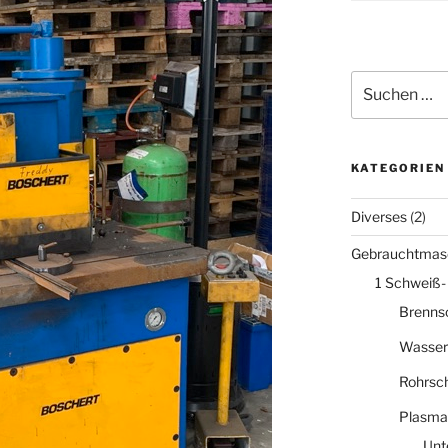
Suche
nach:
KATEGORIEN
Diverses
(2)
Gebrauchtmas
1 Schweiß-
Brenns
Wasser
Rohrsc
Plasma
Unt