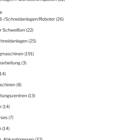
e
ß-/Schneidanlagen/Roboter
(26)
r Schweißen
(22)
chneidanlagen
(25)
gmaschinen
(191)
earbeitung
(3)
14)
schinen
(8)
itungszentren
(13)
r
(14)
rses
(7)
n
(14)
n, Abkantpressen
(32)