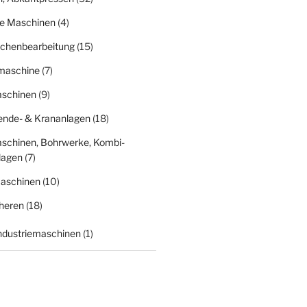
ge Maschinen
(4)
ächenbearbeitung
(15)
fmaschine
(7)
schinen
(9)
nde- & Krananlagen
(18)
schinen, Bohrwerke, Kombi-
lagen
(7)
aschinen
(10)
heren
(18)
Industriemaschinen
(1)