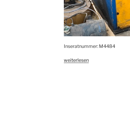
Inseratnummer: M4484
„Ausklinkmaschine
weiterlesen
Boschert
LB
60“