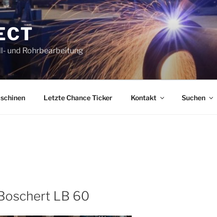
ECT
l- und Rohrbearbeitung
schinen
Letzte Chance Ticker
Kontakt
Suchen
Boschert LB 60