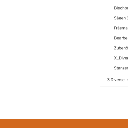
Blechb
Sägen
(
Fräsma
Bearbe
Zubehö
X_Dive
Stanze
3 Diverse 