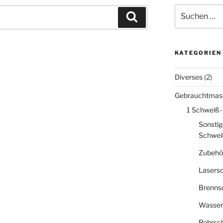
Suche
Suchen
nach:
KATEGORIEN
Diverses
(2)
Gebrauchtmas
1 Schweiß-
Sonstig
Schwei
Zubehö
Lasers
Brenns
Wasser
Rohrsc