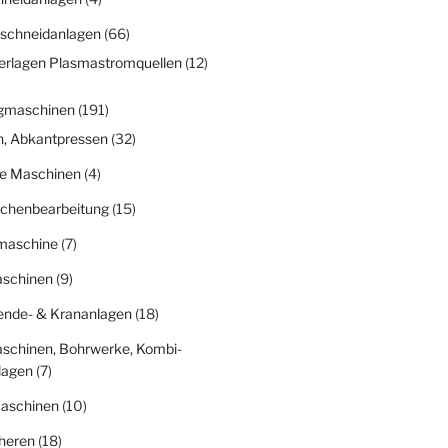
schneidanlagen
(66)
erlagen Plasmastromquellen
(12)
gmaschinen
(191)
n, Abkantpressen
(32)
ge Maschinen
(4)
ächenbearbeitung
(15)
fmaschine
(7)
schinen
(9)
nde- & Krananlagen
(18)
schinen, Bohrwerke, Kombi-
lagen
(7)
aschinen
(10)
heren
(18)