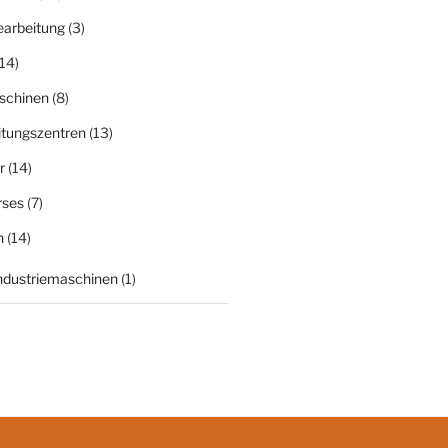
earbeitung
(3)
14)
schinen
(8)
itungszentren
(13)
r
(14)
rses
(7)
n
(14)
Industriemaschinen
(1)