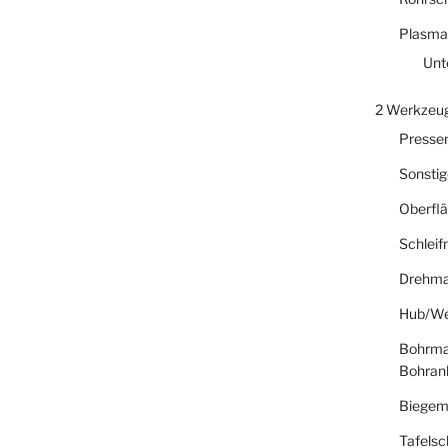
Plasma
Unt
2 Werkzeu
Presse
Sonsti
Oberfl
Schlei
Drehma
Hub/We
Bohrma
Bohran
Biegem
Tafelsc