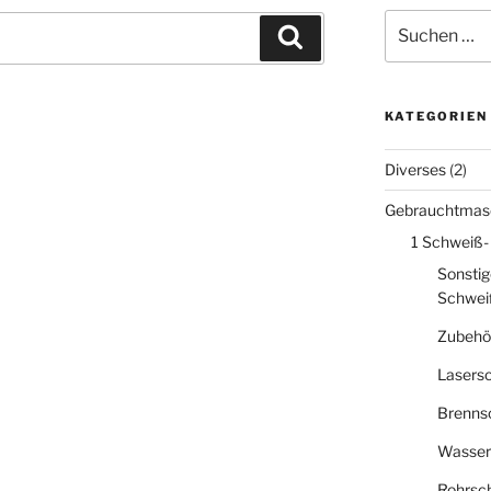
Suche
Suchen
nach:
KATEGORIEN
Diverses
(2)
Gebrauchtmas
1 Schweiß-
Sonstig
Schwei
Zubehö
Lasers
Brenns
Wasser
Rohrsc