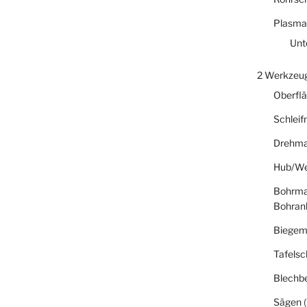
Plasma
Unt
2 Werkzeu
Oberfl
Schlei
Drehma
Hub/We
Bohrma
Bohran
Biegem
Tafelsc
Blechb
Sägen
(