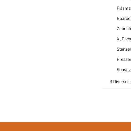
Fräsma
Bearbe
Zubehö
X_Dive
Stanze
Presse
Sonsti
3 Diverse 