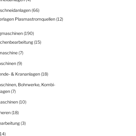
schneidanlagen
(66)
erlagen Plasmastromquellen
(12)
gmaschinen
(190)
ächenbearbeitung
(15)
fmaschine
(7)
schinen
(9)
nde- & Krananlagen
(18)
schinen, Bohrwerke, Kombi-
lagen
(7)
aschinen
(10)
heren
(18)
earbeitung
(3)
14)