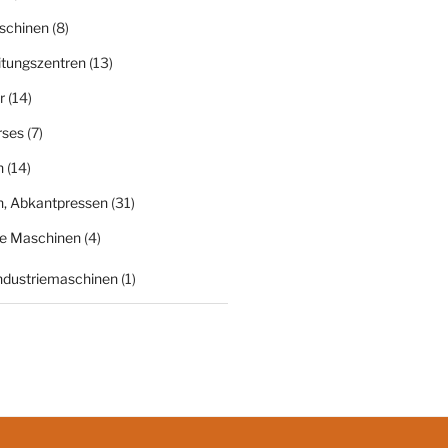
schinen
(8)
itungszentren
(13)
r
(14)
rses
(7)
n
(14)
n, Abkantpressen
(31)
ge Maschinen
(4)
Industriemaschinen
(1)