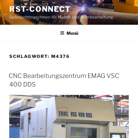
Zum
RST-CONNECT
Inhalt
Gebrauchtmaschinen für Metall- und Rohrbearbeitung
springen
Menü
SCHLAGWORT:
M4376
CNC Bearbeitungszentrum EMAG VSC
400 DDS