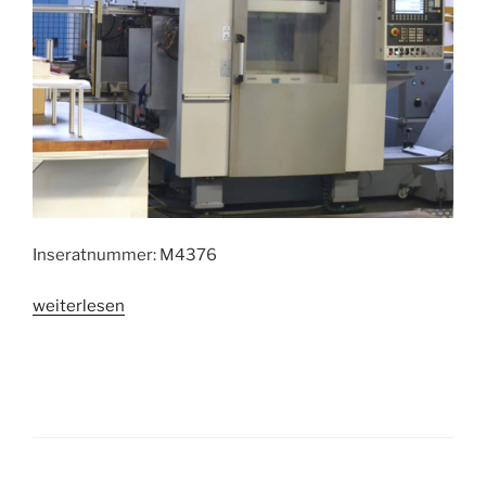
Inseratnummer: M4376
„CNC
weiterlesen
Bearbeitungszentrum
EMAG
VSC
400
DDS“