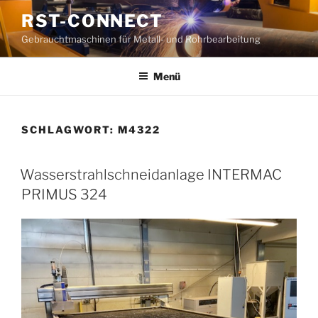
Zum
RST-CONNECT
Inhalt
Gebrauchtmaschinen für Metall- und Rohrbearbeitung
springen
Menü
SCHLAGWORT:
M4322
Wasserstrahlschneidanlage INTERMAC
PRIMUS 324