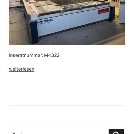
Inseratnummer: M4322
„Wasserstrahlschneidanlage
weiterlesen
INTERMAC
PRIMUS
324“
Suche
Suche