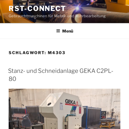
Zum
RST-CONNECT
Inhalt
Gebrauchtmaschinen für Metall- und Rohrbearbeitung
springen
Menü
SCHLAGWORT:
M4303
Stanz- und Schneidanlage GEKA C2PL-
80