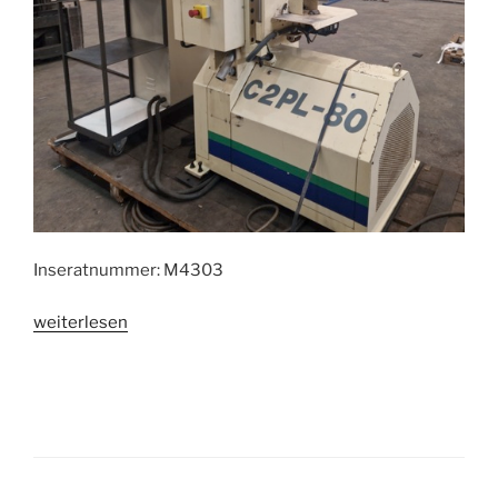
Inseratnummer: M4303
„Stanz-
weiterlesen
und
Schneidanlage
GEKA
C2PL-
80“