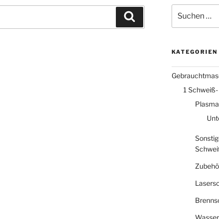
Suche
Suchen
nach:
KATEGORIEN
Gebrauchtmas
1 Schweiß-
Plasma
Unt
Sonstig
Schwei
Zubehö
Lasers
Brenns
Wasser