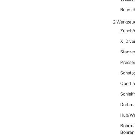
Rohrsc
2 Werkzeu
Zubehö
X_Dive
Stanze
Presse
Sonsti
Oberfl
Schlei
Drehma
Hub/We
Bohrma
Bohran