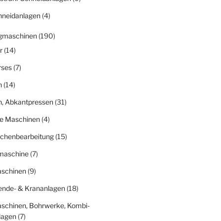
hneidanlagen
(4)
gmaschinen
(190)
r
(14)
rses
(7)
n
(14)
n, Abkantpressen
(31)
ge Maschinen
(4)
ächenbearbeitung
(15)
fmaschine
(7)
schinen
(9)
nde- & Krananlagen
(18)
schinen, Bohrwerke, Kombi-
lagen
(7)