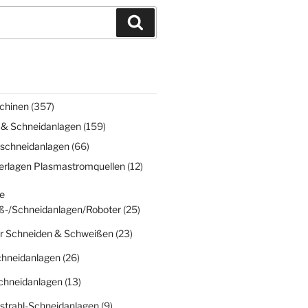
Suchen
chinen
(357)
 & Schneidanlagen
(159)
schneidanlagen
(66)
erlagen Plasmastromquellen
(12)
e
ß-/Schneidanlagen/Roboter
(25)
r Schneiden & Schweißen
(23)
chneidanlagen
(26)
chneidanlagen
(13)
strahl-Schneidanlagen
(9)