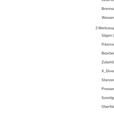
Brenns
Wasser
2 Werkzeu
Sägen
(
Fräsma
Bearbe
Zubehö
X_Dive
Stanze
Presse
Sonsti
Oberfl