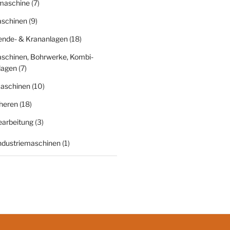
fmaschine
(7)
schinen
(9)
nde- & Krananlagen
(18)
schinen, Bohrwerke, Kombi-
lagen
(7)
aschinen
(10)
heren
(18)
earbeitung
(3)
Industriemaschinen
(1)