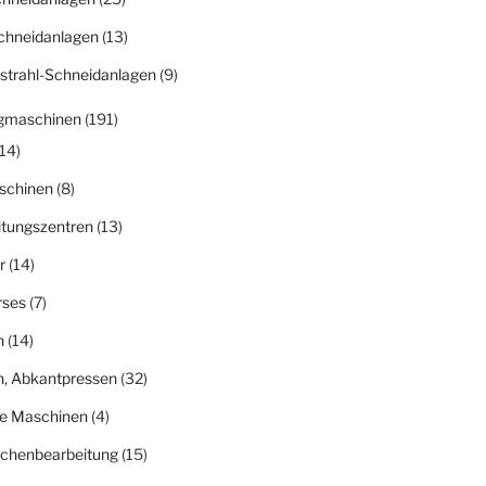
chneidanlagen
(13)
strahl-Schneidanlagen
(9)
gmaschinen
(191)
14)
schinen
(8)
itungszentren
(13)
r
(14)
rses
(7)
n
(14)
n, Abkantpressen
(32)
ge Maschinen
(4)
ächenbearbeitung
(15)