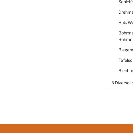
Schlei
Drehma
Hub/We
Bohrma
Bohran
Biegem
Tafelsc
Blechb
3 Diverse 