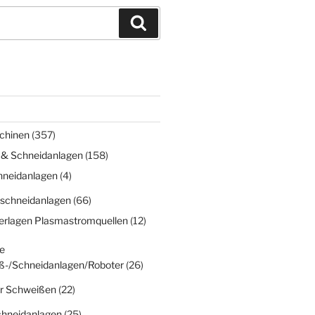
Suchen
chinen
(357)
 & Schneidanlagen
(158)
hneidanlagen
(4)
schneidanlagen
(66)
erlagen Plasmastromquellen
(12)
e
ß-/Schneidanlagen/Roboter
(26)
r Schweißen
(22)
chneidanlagen
(25)