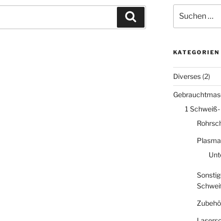
Suche
Suchen
nach:
KATEGORIEN
Diverses
(2)
Gebrauchtmas
1 Schweiß-
Rohrsc
Plasma
Unt
Sonstig
Schwei
Zubehö
Lasers