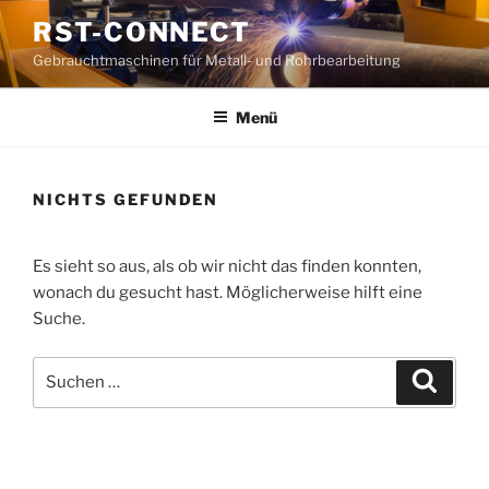
Zum
RST-CONNECT
Inhalt
Gebrauchtmaschinen für Metall- und Rohrbearbeitung
springen
Menü
NICHTS GEFUNDEN
Es sieht so aus, als ob wir nicht das finden konnten,
wonach du gesucht hast. Möglicherweise hilft eine
Suche.
Suche
Suche
nach: