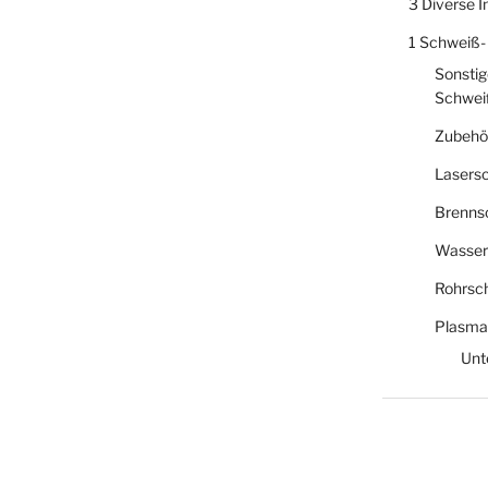
3 Diverse 
1 Schweiß-
Sonstig
Schwei
Zubehö
Lasers
Brenns
Wasser
Rohrsc
Plasma
Unt