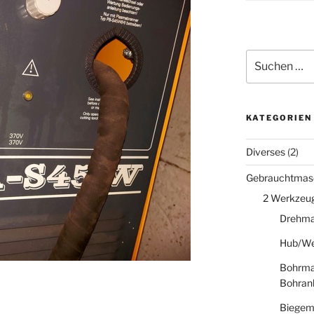
Suche
nach:
KATEGORIEN
Diverses
(2)
Gebrauchtmas
2 Werkzeu
Drehma
Hub/We
Bohrma
Bohran
Biegem