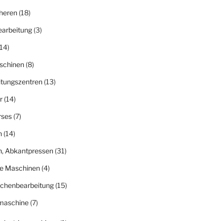
heren
(18)
earbeitung
(3)
14)
schinen
(8)
itungszentren
(13)
r
(14)
rses
(7)
n
(14)
n, Abkantpressen
(31)
ge Maschinen
(4)
ächenbearbeitung
(15)
fmaschine
(7)