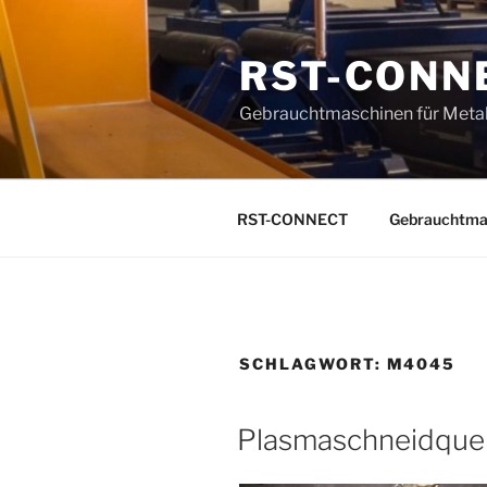
Zum
Inhalt
RST-CONN
springen
Gebrauchtmaschinen für Metal
RST-CONNECT
Gebrauchtma
SCHLAGWORT:
M4045
Plasmaschneidquel