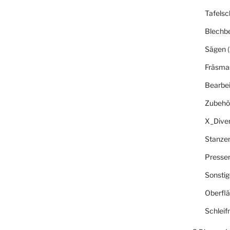
Tafelsc
Blechb
Sägen
(
Fräsma
Bearbe
Zubehö
X_Dive
Stanze
Presse
Sonsti
Oberfl
Schlei