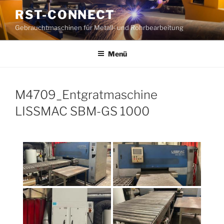
Zum
RST-CONNECT
Inhalt
Gebrauchtmaschinen für Metall- und Rohrbearbeitung
springen
Menü
M4709_Entgratmaschine
LISSMAC SBM-GS 1000