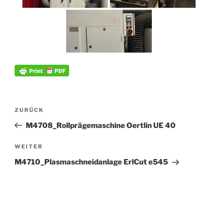
Beitrags-
Vorheriger
ZURÜCK
Navigation
Beitrag
M4708_Rollprägemaschine Oertlin UE 40
Nächster
WEITER
Beitrag
M4710_Plasmaschneidanlage ErlCut e545