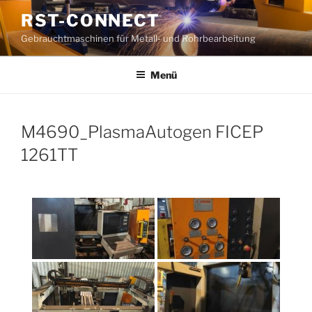
Zum
RST-CONNECT
Inhalt
Gebrauchtmaschinen für Metall- und Rohrbearbeitung
springen
Menü
M4690_PlasmaAutogen FICEP
1261TT