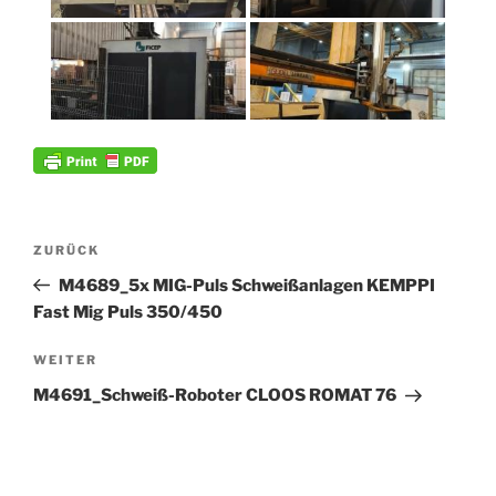
Beitrags-
Vorheriger
ZURÜCK
Navigation
Beitrag
M4689_5x MIG-Puls Schweißanlagen KEMPPI
Fast Mig Puls 350/450
Nächster
WEITER
Beitrag
M4691_Schweiß-Roboter CLOOS ROMAT 76