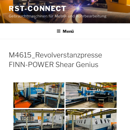
Zum
RST-CONNECT
Inhalt
Gebrauchtmaschinen für Metall- und Rohrbearbeitung
springen
Menü
M4615_Revolverstanzpresse
FINN-POWER Shear Genius