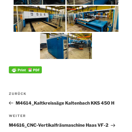
Beitrags-
Vorheriger
ZURÜCK
Navigation
Beitrag
M4614_Kaltkreissäge Kaltenbach KKS 450 H
Nächster
WEITER
Beitrag
M4616_CNC-Vertikalfräsmaschine Haas VF-2