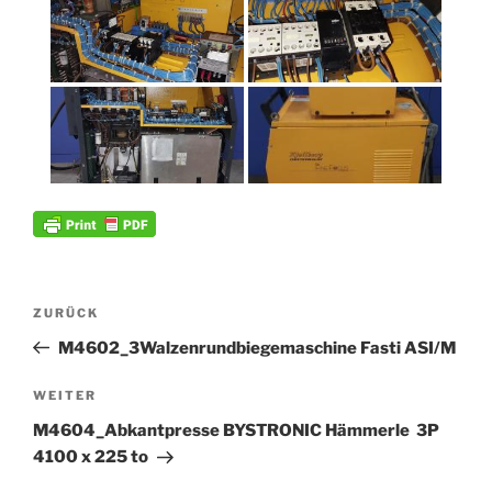
Beitrags-
Vorheriger
ZURÜCK
Navigation
Beitrag
M4602_3Walzenrundbiegemaschine Fasti ASI/M
Nächster
WEITER
Beitrag
M4604_Abkantpresse BYSTRONIC Hämmerle 3P
4100 x 225 to