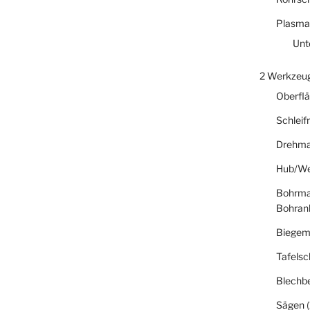
Plasma
Unt
2 Werkzeu
Oberfl
Schlei
Drehma
Hub/We
Bohrma
Bohran
Biegem
Tafelsc
Blechb
Sägen
(