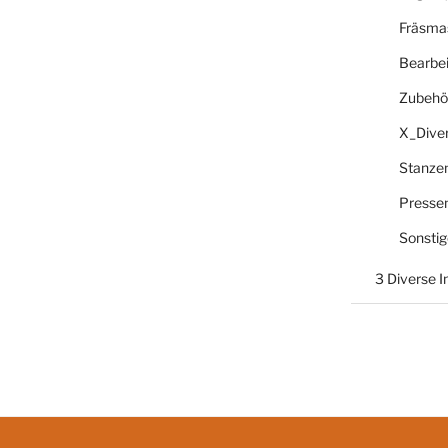
Fräsma
Bearbe
Zubehö
X_Dive
Stanze
Presse
Sonsti
3 Diverse 