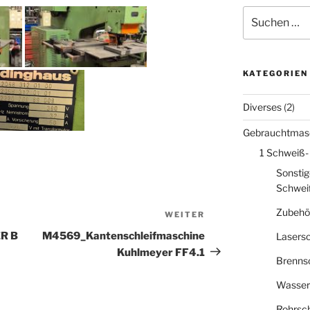
Suche
nach:
KATEGORIEN
Diverses
(2)
Gebrauchtmas
1 Schweiß-
Sonstig
Schwei
Zubehö
WEITER
Nächster
Beitrag
R B
M4569_Kantenschleifmaschine
Lasers
Kuhlmeyer FF4.1
Brenns
Wasser
Rohrsc