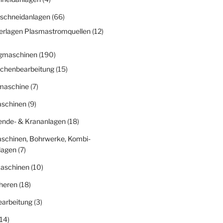
schneidanlagen
(66)
erlagen Plasmastromquellen
(12)
gmaschinen
(190)
ächenbearbeitung
(15)
fmaschine
(7)
schinen
(9)
nde- & Krananlagen
(18)
schinen, Bohrwerke, Kombi-
lagen
(7)
aschinen
(10)
heren
(18)
earbeitung
(3)
14)