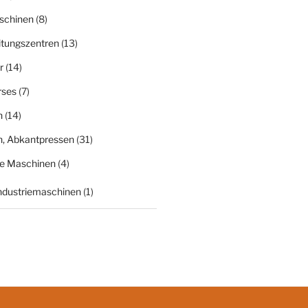
schinen
(8)
itungszentren
(13)
r
(14)
rses
(7)
n
(14)
n, Abkantpressen
(31)
ge Maschinen
(4)
Industriemaschinen
(1)