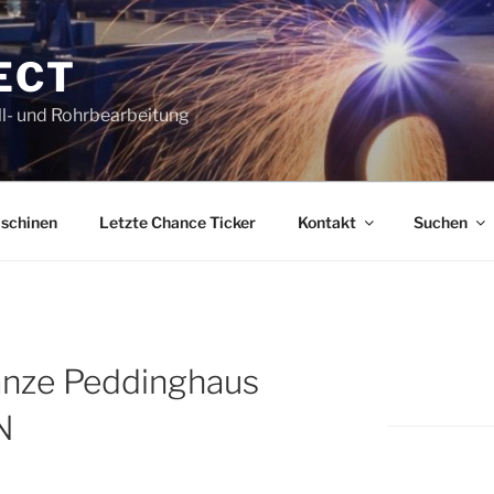
ECT
l- und Rohrbearbeitung
schinen
Letzte Chance Ticker
Kontakt
Suchen
nze Peddinghaus
N