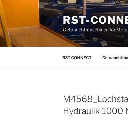
Zum
Inhalt
RST-CONN
springen
Gebrauchtmaschinen für Metal
RST-CONNECT
Gebrauchtma
M4568_Lochsta
Hydraulik 1000 