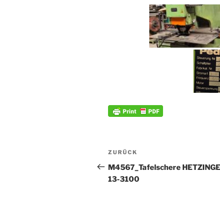
Beitrags-
Vorheriger
ZURÜCK
Navigation
Beitrag
M4567_Tafelschere HETZINGE
13-3100