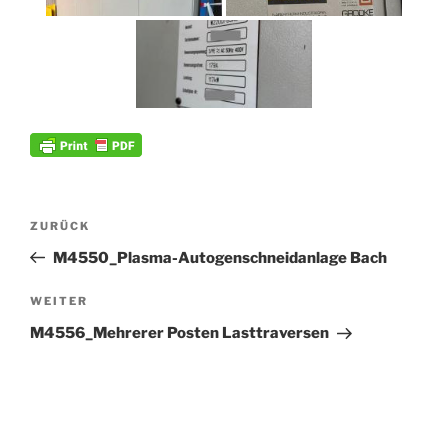
Beitrags-
Vorheriger
ZURÜCK
Navigation
Beitrag
M4550_Plasma-Autogenschneidanlage Bach
Nächster
WEITER
Beitrag
M4556_Mehrerer Posten Lasttraversen