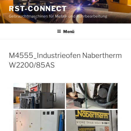
Zum
RST-CONNECT
Inhalt
Gebrauchtmaschinen für Metall- und Rohrbearbeitung
springen
Menü
M4555_Industrieofen Nabertherm
W2200/85AS