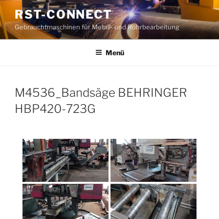
Zum
RST-CONNECT
Inhalt
Gebrauchtmaschinen für Metall- und Rohrbearbeitung
springen
Menü
M4536_Bandsäge BEHRINGER
HBP420-723G