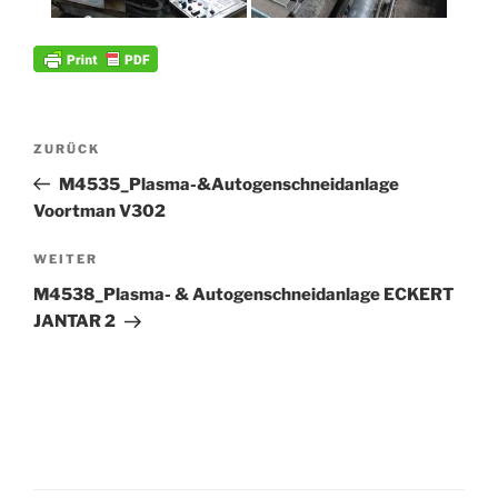
Beitrags-
Vorheriger
ZURÜCK
Navigation
Beitrag
M4535_Plasma-&Autogenschneidanlage
Voortman V302
Nächster
WEITER
Beitrag
M4538_Plasma- & Autogenschneidanlage ECKERT
JANTAR 2