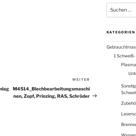
Suche
nach:
KATEGORIEN
Gebrauchtmas
1 Schweiß-
Plasma
Unt
WEITER
Nächster
Sonstig
Beitrag
nlag
M4514_Blechbearbeitungsmaschi
Schwei
nen, Zopf, Prinzing, RAS, Schröder
Zubehö
Lasers
Brenns
Wasser