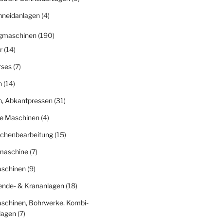
hneidanlagen
(4)
gmaschinen
(190)
r
(14)
rses
(7)
n
(14)
n, Abkantpressen
(31)
ge Maschinen
(4)
ächenbearbeitung
(15)
fmaschine
(7)
schinen
(9)
nde- & Krananlagen
(18)
schinen, Bohrwerke, Kombi-
lagen
(7)