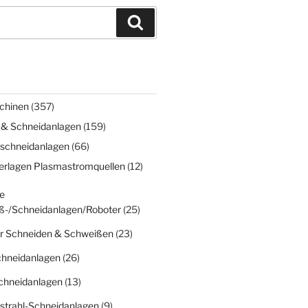
Suchen
chinen
(357)
 & Schneidanlagen
(159)
schneidanlagen
(66)
erlagen Plasmastromquellen
(12)
e
ß-/Schneidanlagen/Roboter
(25)
r Schneiden & Schweißen
(23)
chneidanlagen
(26)
chneidanlagen
(13)
strahl-Schneidanlagen
(9)