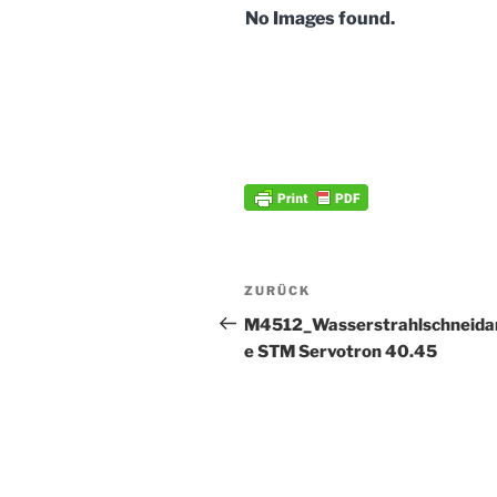
No Images found.
Beitrags-
Vorheriger
ZURÜCK
Navigation
Beitrag
M4512_Wasserstrahlschneida
e STM Servotron 40.45