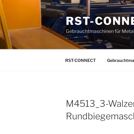
Zum
Inhalt
RST-CONN
springen
Gebrauchtmaschinen für Metal
RST-CONNECT
Gebrauchtma
M4513_3-Walze
Rundbiegemasc