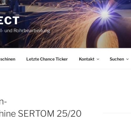
ECT
l- und Rohrbearbeitung
schinen
Letzte Chance Ticker
Kontakt
Suchen
n-
hine SERTOM 25/20