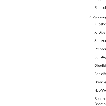
Rohrsc
2 Werkzeu
Zubehö
X_Dive
Stanze
Presse
Sonsti
Oberfl
Schlei
Drehma
Hub/We
Bohrma
Bohran