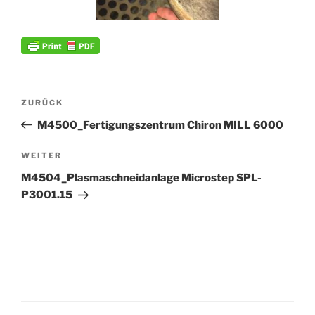
Beitrags-
Vorheriger
ZURÜCK
Navigation
Beitrag
M4500_Fertigungszentrum Chiron MILL 6000
Nächster
WEITER
Beitrag
M4504_Plasmaschneidanlage Microstep SPL-
P3001.15