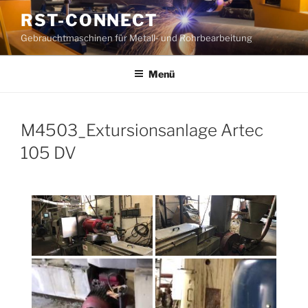
Zum
RST-CONNECT
Inhalt
Gebrauchtmaschinen für Metall- und Rohrbearbeitung
springen
Menü
M4503_Extursionsanlage Artec
105 DV