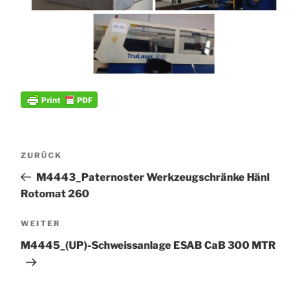
Beitrags-
Vorheriger
ZURÜCK
Navigation
Beitrag
M4443_Paternoster Werkzeugschränke Hänl
Rotomat 260
Nächster
WEITER
Beitrag
M4445_(UP)-Schweissanlage ESAB CaB 300 MTR