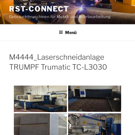
Zum
RST-CONNECT
Inhalt
Gebrauchtmaschinen für Metall- und Rohrbearbeitung
springen
Menü
M4444_Laserschneidanlage
TRUMPF Trumatic TC-L3030