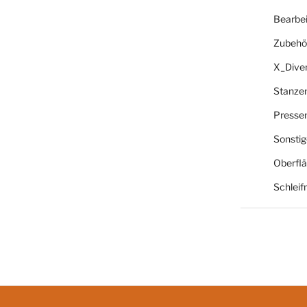
Bearbe
Zubehö
X_Dive
Stanze
Presse
Sonsti
Oberfl
Schlei