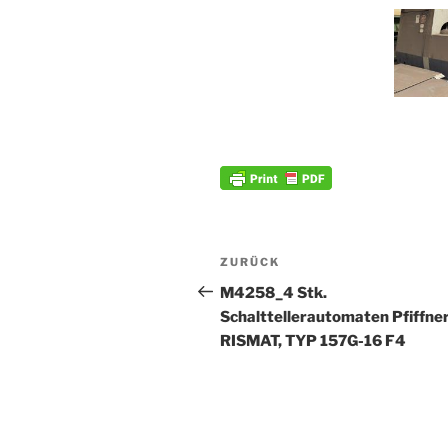
Beitrags-
Vorheriger
ZURÜCK
Navigation
Beitrag
M4258_4 Stk.
Schalttellerautomaten Pfiffner
RISMAT, TYP 157G-16 F4