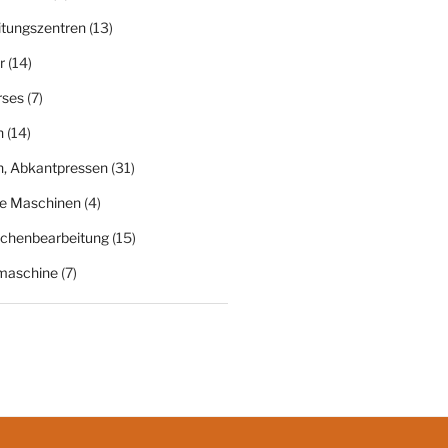
itungszentren
(13)
r
(14)
rses
(7)
n
(14)
n, Abkantpressen
(31)
ge Maschinen
(4)
ächenbearbeitung
(15)
fmaschine
(7)