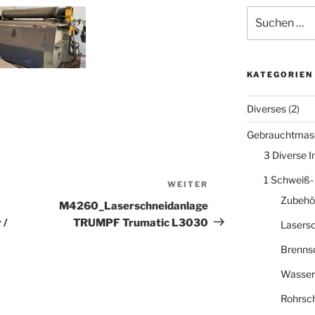
Suche
nach:
KATEGORIEN
Diverses
(2)
Gebrauchtmas
3 Diverse 
1 Schweiß-
WEITER
Nächster
Zubehö
Beitrag
M4260_Laserschneidanlage
 /
TRUMPF Trumatic L3030
Lasers
Brenns
Wasser
Rohrsc