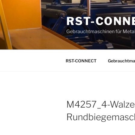
Zum
Inhalt
RST-CONN
springen
Gebrauchtmaschinen für Metal
RST-CONNECT
Gebrauchtma
M4257_4-Walze
Rundbiegemasc