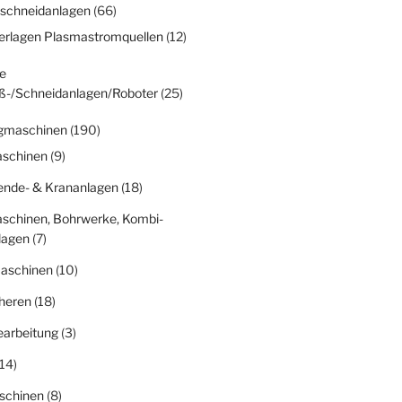
schneidanlagen
(66)
erlagen Plasmastromquellen
(12)
e
ß-/Schneidanlagen/Roboter
(25)
gmaschinen
(190)
schinen
(9)
nde- & Krananlagen
(18)
schinen, Bohrwerke, Kombi-
lagen
(7)
aschinen
(10)
heren
(18)
earbeitung
(3)
14)
schinen
(8)