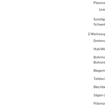
Plasma
Unt
Sonstig
Schwei
2 Werkzeu
Drehma
Hub/We
Bohrma
Bohran
Biegem
Tafelsc
Blechb
Sägen
(
Fräsma