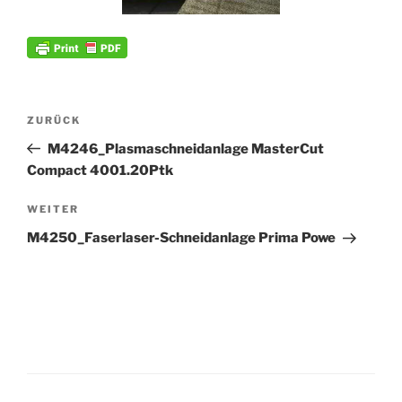
Beitrags-
Vorheriger
ZURÜCK
Navigation
Beitrag
M4246_Plasmaschneidanlage MasterCut
Compact 4001.20Ptk
Nächster
WEITER
Beitrag
M4250_Faserlaser-Schneidanlage Prima Powe