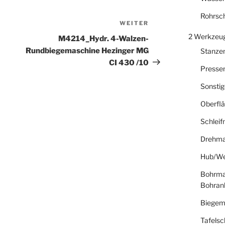
Rohrsc
WEITER
Nächster
Beitrag
2 Werkzeu
M4214_Hydr. 4-Walzen-
Rundbiegemaschine Hezinger MG
Stanze
CI 430 /10
Presse
Sonsti
Oberfl
Schlei
Drehma
Hub/We
Bohrma
Bohran
Biegem
Tafelsc