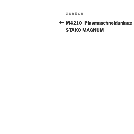
Beitrags-
Vorheriger
ZURÜCK
Navigation
Beitrag
M4210_Plasmaschneidanlage
STAKO MAGNUM