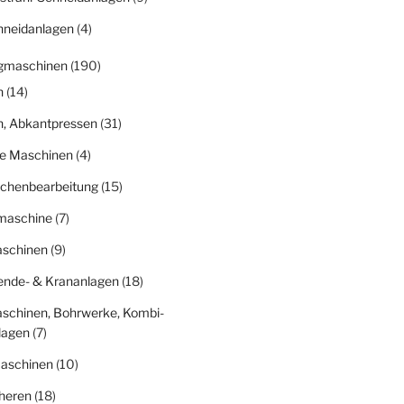
hneidanlagen
(4)
gmaschinen
(190)
n
(14)
n, Abkantpressen
(31)
ge Maschinen
(4)
ächenbearbeitung
(15)
fmaschine
(7)
schinen
(9)
nde- & Krananlagen
(18)
schinen, Bohrwerke, Kombi-
lagen
(7)
aschinen
(10)
heren
(18)