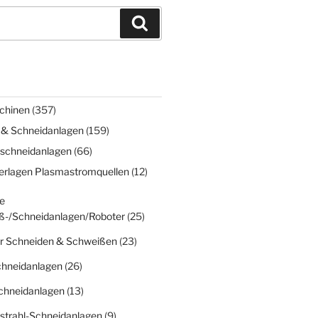
Suchen
chinen
(357)
 & Schneidanlagen
(159)
schneidanlagen
(66)
erlagen Plasmastromquellen
(12)
e
ß-/Schneidanlagen/Roboter
(25)
r Schneiden & Schweißen
(23)
chneidanlagen
(26)
chneidanlagen
(13)
strahl-Schneidanlagen
(9)