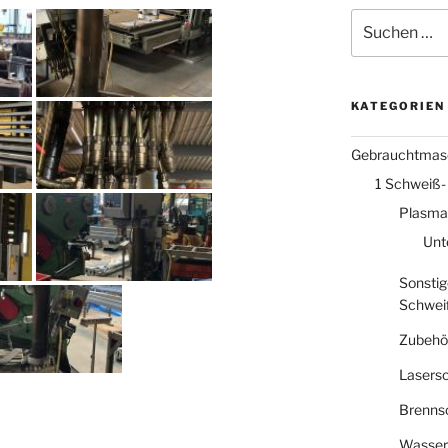
Suche
nach:
KATEGORIEN
Gebrauchtmas
1 Schweiß-
Plasma
Unt
Sonstig
Schwei
Zubehö
Lasers
Brenns
Wasser