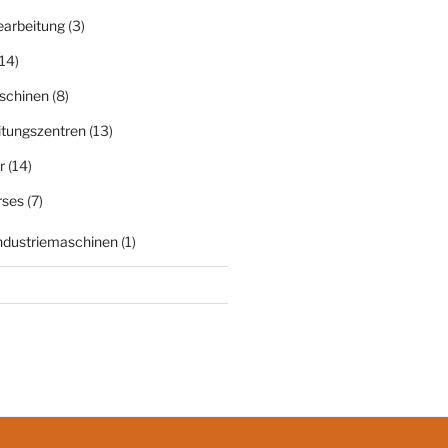
earbeitung
(3)
14)
schinen
(8)
itungszentren
(13)
r
(14)
rses
(7)
Industriemaschinen
(1)