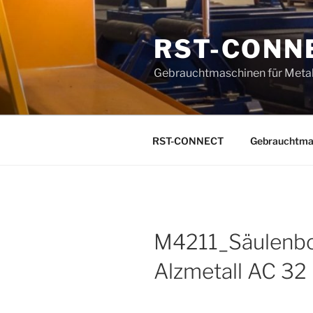
Zum
Inhalt
RST-CONN
springen
Gebrauchtmaschinen für Metal
RST-CONNECT
Gebrauchtma
M4211_Säulenb
Alzmetall AC 32