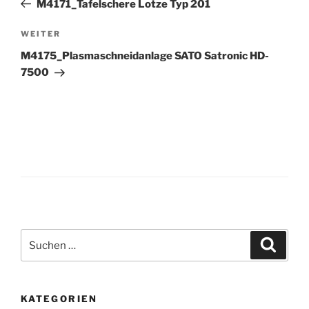
M4171_Tafelschere Lotze Typ 201
Nächster
WEITER
Beitrag
M4175_Plasmaschneidanlage SATO Satronic HD-
7500
Suche
Suche
nach:
KATEGORIEN