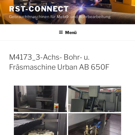
Zum
RST-CONNECT
Inhalt
Gebrauchtmaschinen für Metall- und Rohrbearbeitung
springen
Menü
M4173_3-Achs- Bohr- u.
Fräsmaschine Urban AB 650F