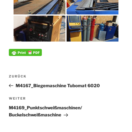
Beitrags-
Vorheriger
ZURÜCK
Navigation
Beitrag
M4167_Biegemaschine Tubomat 6020
Nächster
WEITER
Beitrag
M4169_Punktschweißmaschinen/
Buckelschweißmaschine