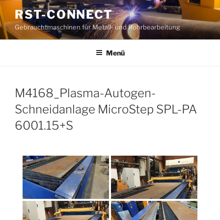
Zum
RST-CONNECT
Inhalt
Gebrauchtmaschinen für Metall- und Rohrbearbeitung
springen
Menü
M4168_Plasma-Autogen-
Schneidanlage MicroStep SPL-PA
6001.15+S